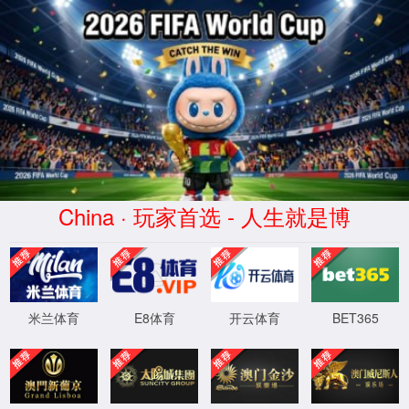
beats365·(CHN)唯一官方网站
因为专业
所以领先
展会活动
beats365唯一官网入口官方版最新展会活动资讯