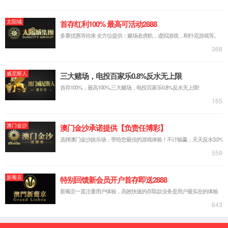
展位号：E4.4780
地点：上海新国际博览中心
德国慕尼黑Productronica展会