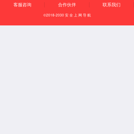
2025-11-10
beats365唯一官网入口官方版将在EMAX
ASIA 2025上展示尖端解决方案···
2025-07-09